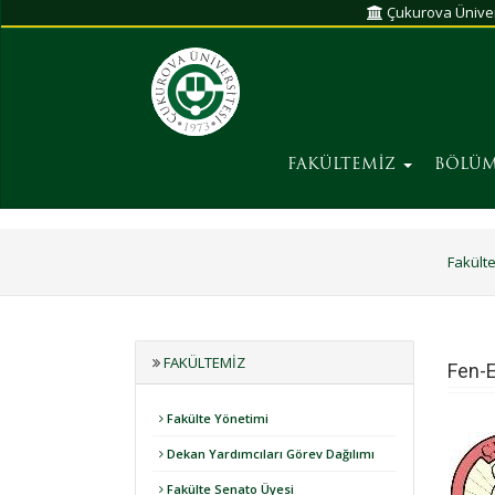
Çukurova Üniver
FAKÜLTEMİZ
BÖLÜ
Fakült
FAKÜLTEMIZ
Fen-E
Fakülte Yönetimi
Dekan Yardımcıları Görev Dağılımı
Fakülte Senato Üyesi