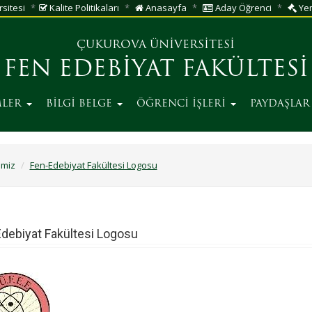
sitesi
Kalite Politikaları
Anasayfa
Aday Öğrenci
Ye
ÇUKUROVA ÜNİVERSİTESİ
FEN EDEBİYAT FAKÜLTESİ
MLER
BİLGİ BELGE
ÖĞRENCİ İŞLERİ
PAYDAŞLA
emiz
Fen-Edebiyat Fakültesi Logosu
debiyat Fakültesi Logosu