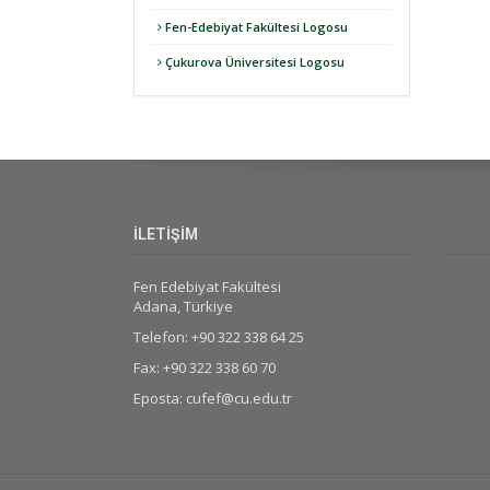
Fen-Edebiyat Fakültesi Logosu
Çukurova Üniversitesi Logosu
İLETİŞİM
Fen Edebiyat Fakültesi
Adana, Türkiye
Telefon: +90 322 338 64 25
Fax: +90 322 338 60 70
Eposta: cufef@cu.edu.tr