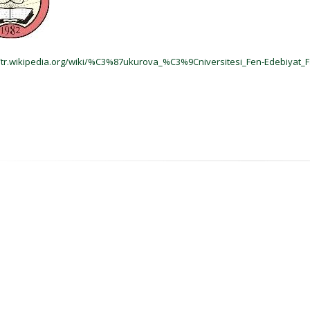
//tr.wikipedia.org/wiki/%C3%87ukurova_%C3%9Cniversitesi_Fen-Edebiyat_