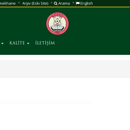
mekhane
Arşiv (Eski Site)
Arama
English
R
KALİTE
İLETİŞİM