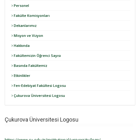
Personel
Fakülte Komisyonları
Dekanlarımız
Misyon ve Vizyon
Hakkında
Fakültemizin Öğrenci Sayısı
Basında Fakültemiz
Etkinlikler
Fen-Edebiyat Fakültesi Logosu
Çukurova Üniversitesi Logosu
Çukurova Üniversitesi Logosu
https://www.cu.edu.tr/institutional/university/logo/