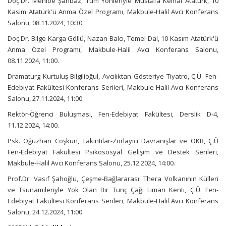
Doç.Dr. Mehibe Şahbaz, Tüm Yönleriyle Mustafa Kemal Atatürk, 10
Kasım Atatürk'ü Anma Özel Programı, Makbule-Halil Avcı Konferans
Salonu, 08.11.2024, 10:30.
Doç.Dr. Bilge Karga Göllü, Nazan Balcı, Temel Dal, 10 Kasım Atatürk'ü
Anma Özel Programı, Makbule-Halil Avcı Konferans Salonu,
08.11.2024, 11:00.
Dramaturg Kurtuluş Bilgilioğul, Avcılıktan Gösteriye Tiyatro, Ç.Ü. Fen-
Edebiyat Fakültesi Konferans Serileri, Makbule-Halil Avcı Konferans
Salonu, 27.11.2024, 11:00.
Rektör-Öğrenci Buluşması, Fen-Edebiyat Fakültesi, Derslik D-4,
11.12.2024, 14:00.
Psk. Oğuzhan Coşkun, Takıntılar-Zorlayıcı Davranışlar ve OKB, Ç.Ü
Fen-Edebiyat Fakültesi Psikososyal Gelişim ve Destek Serileri,
Makbule-Halil Avcı Konferans Salonu, 25.12.2024, 14:00.
Prof.Dr. Vasıf Şahoğlu, Çeşme-Bağlararası: Thera Volkanının Külleri
ve Tsunamileriyle Yok Olan Bir Tunç Çağı Liman Kenti, Ç.Ü. Fen-
Edebiyat Fakültesi Konferans Serileri, Makbule-Halil Avcı Konferans
Salonu, 24.12.2024, 11:00.