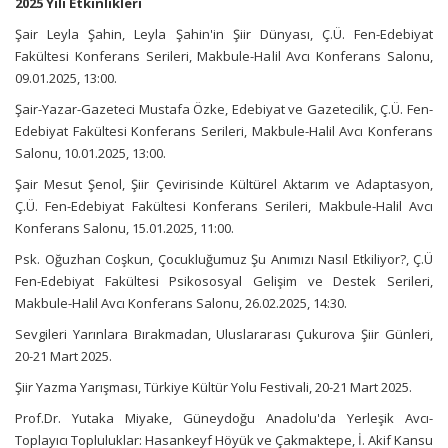
2025 Yılı Etkinlikleri
Şair Leyla Şahin, Leyla Şahin'in Şiir Dünyası, Ç.Ü. Fen-Edebiyat
Fakültesi Konferans Serileri, Makbule-Halil Avcı Konferans Salonu,
09.01.2025, 13:00.
Şair-Yazar-Gazeteci Mustafa Özke, Edebiyat ve Gazetecilik, Ç.Ü. Fen-
Edebiyat Fakültesi Konferans Serileri, Makbule-Halil Avcı Konferans
Salonu, 10.01.2025, 13:00.
Şair Mesut Şenol, Şiir Çevirisinde Kültürel Aktarım ve Adaptasyon,
Ç.Ü. Fen-Edebiyat Fakültesi Konferans Serileri, Makbule-Halil Avcı
Konferans Salonu, 15.01.2025, 11:00.
Psk. Oğuzhan Coşkun, Çocukluğumuz Şu Anımızı Nasıl Etkiliyor?, Ç.Ü
Fen-Edebiyat Fakültesi Psikososyal Gelişim ve Destek Serileri,
Makbule-Halil Avcı Konferans Salonu, 26.02.2025, 14:30.
Sevgileri Yarınlara Bırakmadan, Uluslararası Çukurova Şiir Günleri,
20-21 Mart 2025.
Şiir Yazma Yarışması, Türkiye Kültür Yolu Festivali, 20-21 Mart 2025.
Prof.Dr. Yutaka Miyake, Güneydoğu Anadolu'da Yerleşik Avcı-
Toplayıcı Topluluklar: Hasankeyf Höyük ve Çakmaktepe, İ. Akif Kansu