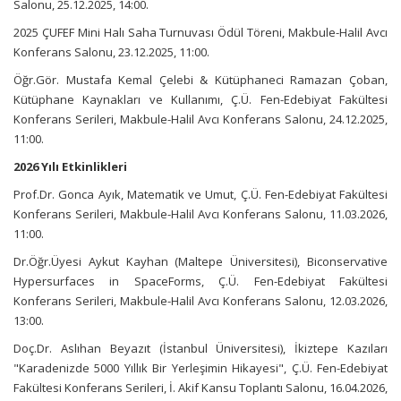
Salonu, 25.12.2025, 14:00.
2025 ÇUFEF Mini Halı Saha Turnuvası Ödül Töreni, Makbule-Halil Avcı
Konferans Salonu, 23.12.2025, 11:00.
Öğr.Gör. Mustafa Kemal Çelebi & Kütüphaneci Ramazan Çoban,
Kütüphane Kaynakları ve Kullanımı, Ç.Ü. Fen-Edebiyat Fakültesi
Konferans Serileri, Makbule-Halil Avcı Konferans Salonu, 24.12.2025,
11:00.
2026 Yılı Etkinlikleri
Prof.Dr. Gonca Ayık, Matematik ve Umut, Ç.Ü. Fen-Edebiyat Fakültesi
Konferans Serileri, Makbule-Halil Avcı Konferans Salonu, 11.03.2026,
11:00.
Dr.Öğr.Üyesi Aykut Kayhan (Maltepe Üniversitesi), Biconservative
Hypersurfaces in SpaceForms, Ç.Ü. Fen-Edebiyat Fakültesi
Konferans Serileri, Makbule-Halil Avcı Konferans Salonu, 12.03.2026,
13:00.
Doç.Dr. Aslıhan Beyazıt (İstanbul Üniversitesi), İkiztepe Kazıları
"Karadenizde 5000 Yıllık Bir Yerleşimin Hikayesi", Ç.Ü. Fen-Edebiyat
Fakültesi Konferans Serileri, İ. Akif Kansu Toplantı Salonu, 16.04.2026,