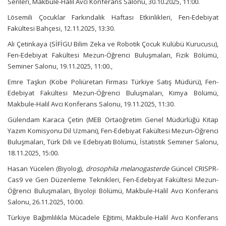
Serileri, Makbule-Halil Avcı Konferans Salonu, 30.10.2025, 11:00.
Lösemili Çocuklar Farkındalık Haftası Etkinlikleri, Fen-Edebiyat
Fakültesi Bahçesi, 12.11.2025, 13:30.
Ali Çetinkaya (SİFİGU Bilim Zeka ve Robotik Çocuk Kulübü Kurucusu),
Fen-Edebiyat Fakültesi Mezun-Öğrenci Buluşmaları, Fizik Bölümü,
Seminer Salonu, 19.11.2025, 11:00.,
Emre Taşkın (Kobe Poliüretan Firması Türkiye Satış Müdürü), Fen-
Edebiyat Fakültesi Mezun-Öğrenci Buluşmaları, Kimya Bölümü,
Makbule-Halil Avcı Konferans Salonu, 19.11.2025, 11:30.
Gülendam Karaca Çetin (MEB Ortaöğretim Genel Müdürlüğü Kitap
Yazım Komisyonu Dil Uzmanı), Fen-Edebiyat Fakültesi Mezun-Öğrenci
Buluşmaları, Türk Dili ve Edebiyatı Bölümü, İstatistik Seminer Salonu,
18.11.2025, 15:00.
Hasan Yücelen (Biyolog),
drosophila melanogasterde
Güncel CRISPR-
Cas9 ve Gen Düzenleme Teknikleri, Fen-Edebiyat Fakültesi Mezun-
Öğrenci Buluşmaları, Biyoloji Bölümü, Makbule-Halil Avcı Konferans
Salonu, 26.11.2025, 10:00.
Türkiye Bağımlılıkla Mücadele Eğitimi, Makbule-Halil Avcı Konferans