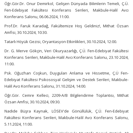
Öğr.Gör.Dr. Onur Demirkol, Gelişen Dünyada Bilimlerin Temeli, Ç.Ü.
Fen-Edebiyat Fakültesi Konferans Serileri, Makbule-Halil Avcı
Konferans Salonu, 06.06.2024, 11:00.
Prof.Dr. Faruk Karadağ, Fakültemize Hoş Geldiniz!, Mithat Özsan
Amfisi, 30.10.2024, 10:30.
Tatarlı Höyük Gezisi, Oryantasyon Etkinlikleri, 30.10.2024, 12:00.
Dr. G. Merve Gökçin, Veri Okuryazarlığı, Ç.Ü. Fen-Edebiyat Fakültesi
Konferans Serileri, Makbule-Halil Avcı Konferans Salonu, 23.10 2024,
11:00.
Psk. Oğuzhan Coşkun, Duyguları Anlama ve Hissetme, Ç.Ü Fen-
Edebiyat Fakültesi Psikososyal Gelişim ve Destek Serileri, Makbule-
Halil Avcı Konferans Salonu, 31.10.2024, 14:00.
Öğr.Gör. Cemre Kelleci, 2209-A/B Bilgilendirme Toplantısı, Mithat
Özsan Amfisi, 30.10.2024, 09:30.
Nadide Büşra Kaynak, LÖSEV'de Gönüllülük, Ç.Ü. Fen-Edebiyat
Fakültesi Konferans Serileri, Makbule-Halil Avcı Konferans Salonu,
5.11.2024, 11:00.