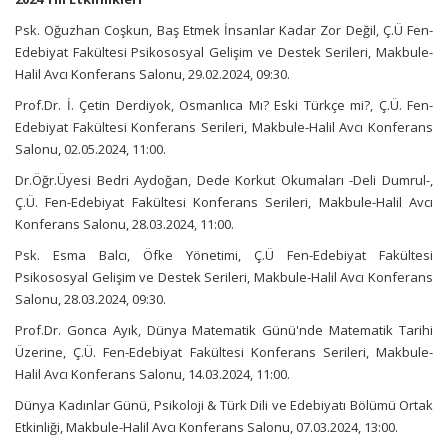
Psk. Oğuzhan Coşkun, Baş Etmek İnsanlar Kadar Zor Değil, Ç.Ü Fen-
Edebiyat Fakültesi Psikososyal Gelişim ve Destek Serileri, Makbule-
Halil Avcı Konferans Salonu, 29.02.2024, 09:30.
Prof.Dr. İ. Çetin Derdiyok, Osmanlıca Mı? Eski Türkçe mi?, Ç.Ü. Fen-
Edebiyat Fakültesi Konferans Serileri, Makbule-Halil Avcı Konferans
Salonu, 02.05.2024, 11:00.
Dr.Öğr.Üyesi Bedri Aydoğan, Dede Korkut Okumaları -Deli Dumrul-,
Ç.Ü. Fen-Edebiyat Fakültesi Konferans Serileri, Makbule-Halil Avcı
Konferans Salonu, 28.03.2024, 11:00.
Psk. Esma Balcı, Öfke Yönetimi, Ç.Ü Fen-Edebiyat Fakültesi
Psikososyal Gelişim ve Destek Serileri, Makbule-Halil Avcı Konferans
Salonu, 28.03.2024, 09:30.
Prof.Dr. Gonca Ayık, Dünya Matematik Günü'nde Matematik Tarihi
Üzerine, Ç.Ü. Fen-Edebiyat Fakültesi Konferans Serileri, Makbule-
Halil Avcı Konferans Salonu, 14.03.2024, 11:00.
Dünya Kadınlar Günü, Psikoloji & Türk Dili ve Edebiyatı Bölümü Ortak
Etkinliği, Makbule-Halil Avcı Konferans Salonu, 07.03.2024, 13:00.