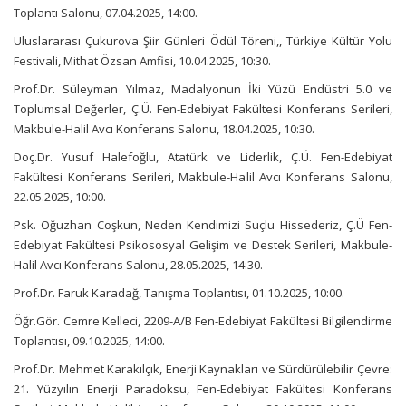
Toplantı Salonu, 07.04.2025, 14:00.
Uluslararası Çukurova Şiir Günleri Ödül Töreni,, Türkiye Kültür Yolu
Festivali, Mithat Özsan Amfisi, 10.04.2025, 10:30.
Prof.Dr. Süleyman Yılmaz, Madalyonun İki Yüzü Endüstri 5.0 ve
Toplumsal Değerler, Ç.Ü. Fen-Edebiyat Fakültesi Konferans Serileri,
Makbule-Halil Avcı Konferans Salonu, 18.04.2025, 10:30.
Doç.Dr. Yusuf Halefoğlu, Atatürk ve Liderlik, Ç.Ü. Fen-Edebiyat
Fakültesi Konferans Serileri, Makbule-Halil Avcı Konferans Salonu,
22.05.2025, 10:00.
Psk. Oğuzhan Coşkun, Neden Kendimizi Suçlu Hissederiz, Ç.Ü Fen-
Edebiyat Fakültesi Psikososyal Gelişim ve Destek Serileri, Makbule-
Halil Avcı Konferans Salonu, 28.05.2025, 14:30.
Prof.Dr. Faruk Karadağ, Tanışma Toplantısı, 01.10.2025, 10:00.
Öğr.Gör. Cemre Kelleci, 2209-A/B Fen-Edebiyat Fakültesi Bilgilendirme
Toplantısı, 09.10.2025, 14:00.
Prof.Dr. Mehmet Karakılçık, Enerji Kaynakları ve Sürdürülebilir Çevre:
21. Yüzyılın Enerji Paradoksu, Fen-Edebiyat Fakültesi Konferans